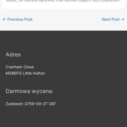
←
Previous Post
Next Post
→
Adres
Cranham Close
M389FG Little Hulton
Darmowa wycena:
Zadzwoń: 0759-09-27-287