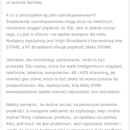
on jeszcze bardziej.
A co z ultraszybkim łączem szerokopasmowym?
Światłowody szerokopasmowe mogą teraz na niektórych
obszarach osiągać prędkość do 1Gb. Jest to jednak szczyt
tego, co jest w ofercie i nie będzie dostępne dla wielu.
Następny najszybszy jest Virgin Broadband z top-endową linią
370Mb, a BT Broadband oferuje prędkość blisko 300Mb.
Jednakże, dla normalnego użytkowania, może to być
przesadą. Dla rodziny, która ma wiele inteligentnych urządzeń,
telefonów, tabletów, komputerów i 4K i HDR streaming, jak
również gier online, może to być blisko do wykorzystania tej
przepustowości. Ale, realistycznie, linia bliżej 50Mb
prawdopodobnie będzie również odpowiadać tym potrzebom.
Należy pamiętać, że można zaczac na pierwszym poziomie
prędkości, a następnie uaktualnić do szybszego, więc można
wybrać firmę i zwiekszac predkosc, aż będziesz szczęśliwy.
Albo, jeśli koszt nie jest problemem, weź najszybszy internet i
wiedz, że zawsze będziesz miał wystarczająco dużo prędkości.