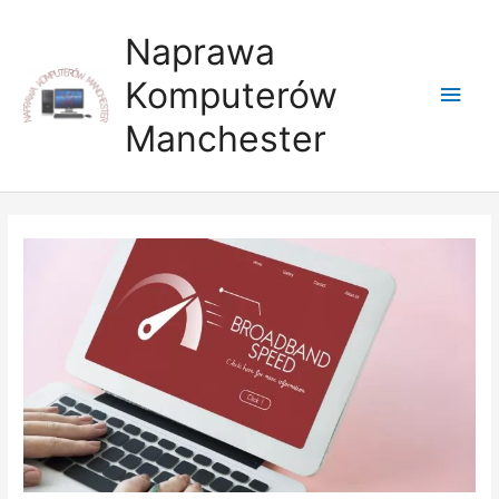
Skip
Main
to
Naprawa
content
Men
Komputerów
Manchester