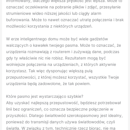
informowany, dlaczego większa prędkość jest lepsza. Może to
oznaczać oczekiwanie na pobranie plików i zdjęć, przesyłanie
strumieniowe wideo niższej jakości lub ciągły alarm
buforowania. Może to nawet oznaczać utratę połączenia i brak
możliwości korzystania z niektórych urządzeń.
W erze inteligentnego domu może być wiele gadżetów
walczących o kawałek twojego pasma. Może to oznaczać, że
urządzenia rozmawiają z routerem i zużywają dane, podczas
gdy ty właściwie nic nie robisz. Rezultatem mogą być
wolniejsze połączenia na urządzeniach, z których aktywnie
korzystasz. Tak więc dysponując większą pulą
przepustowości, z której możesz korzystać, wszystkie Twoje
urządzenia będą zadowolone, że tak powiem.
Które pasmo jest wystarczająco szybkie?
Aby uzyskać najlepszą przepustowość, będziesz potrzebował
linii bez ograniczeń, co oznacza bezpieczne połączenie w
przyszłości. Dlatego światłowód szerokopasmowy jest idealny,
ponieważ do transmisji danych używa światłowodów, czyli
światła. W związku z tym, technicznie rzecz biorąc, nie ma