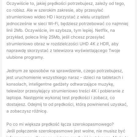
Oczywiście to, jakiej prędkości potrzebujesz, zależy od tego,
co robisz. Ale w szerokim zakresie, aby przesyłać
strumieniowo wideo HD i korzystać z wielu urządzeń
jednocześnie w sieci Wi-Fi, będziesz potrzebować co najmniej
linii 2Mb. Oczywiście, im szybsza, tym lepiej. Netflix, na
przykład, poleca linię 25Mb, jeśli chcesz przesyłać
strumieniowo obraz w rozdzielczości UHD 4K z HDR, aby
naprawdę skorzystać z telewizora wyświetlającego Twoje
ulubione programy.
Jednym ze sposobów na sprawdzenie, czego potrzebujesz,
jest uruchomienie wszystkiego naraz – dzieci na tabletach i
konsolach, inteligentne gadżety odtwarzające muzykę,
telewizor przesyłający strumieniowo treści 4K i pobieranie z
laptopa. Następnie wykonaj test prędkości i zobacz, co
dostajesz. Odejmij to od prędkości, którą powinieneś uzyskać,
a zobaczysz różnicę.
Po co mi większa prędkość łącza szerokopasmowego?
Jeśli połączenie szerokopasmowe jest wolne, nie musisz być