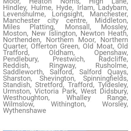
Moor, Heaton Norris, High Lane,
Hindley, Hulme, Hyde, Irlam, Ladybarn,
Levenshulme, Longsight, Manchester,
Manchester city centre, Middleton,
Miles Platting, Monsall, Mossley,
Moston, New Islington, Newton Heath,
Northenden, Northern Moor, Northern
Quarter, Offerton Green, Old Moat, Old
Trafford, Oldham, Openshaw,
Pendlebury, Prestwich, Radcliffe,
Reddish, Ringway, Rusholme,
Saddleworth, Salford, Salford Quays,
Sharston, Shevington, Spinningfields,
Standish, Stretford, Trafford, Tyldesley,
Urmston, Victoria Park, West Didsbury,
Westhoughton, Whalley Range,
Wilmslow, Withington, Worsley,
Wythenshawe