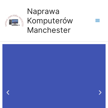
Skip
Main
to
Naprawa
content
Men
Komputerów
Manchester