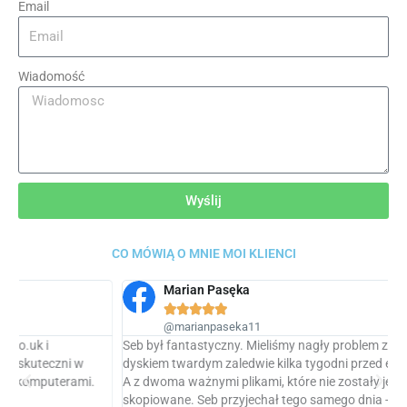
Email
Wiadomość
Wyślij
CO MÓWIĄ O MNIE MOI KLIENCI
Marian Pasęka





@marianpaseka11
Seb był fantastyczny. Mieliśmy nagły problem z uszkodzonym
N
dyskiem twardym zaledwie kilka tygodni przed egzaminami Level
p
A z dwoma ważnymi plikami, które nie zostały jeszcze
k
skopiowane. Seb przyjechał tego samego dnia - w weekend - i
w