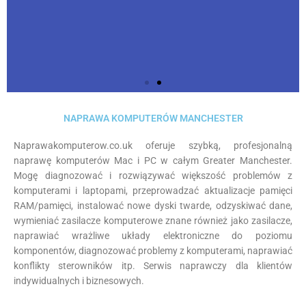
Ważna informacja dla
NAPRAWA KOMPUTERÓW MANCHESTER
klientów
Naprawakomputerow.co.uk oferuje szybką, profesjonalną
naprawę komputerów Mac i PC w całym Greater Manchester.
W zamian uruchomiliśmy serwis
Mogę diagnozować i rozwiązywać większość problemów z
zdalny pulpit, dzięki któremu możemy
komputerami i laptopami, przeprowadzać aktualizacje pamięci
zdalnie rozwiązać problemy software
RAM/pamięci, instalować nowe dyski twarde, odzyskiwać dane,
naszych klientów.
wymieniać zasilacze komputerowe znane również jako zasilacze,
naprawiać wrażliwe układy elektroniczne do poziomu
Click Here
komponentów, diagnozować problemy z komputerami, naprawiać
konflikty sterowników itp. Serwis naprawczy dla klientów
indywidualnych i biznesowych.