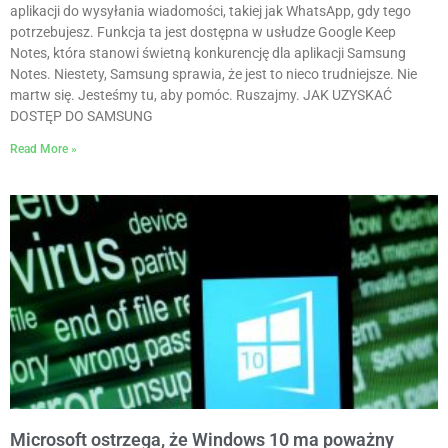
aplikacji do wysyłania wiadomości, takiej jak WhatsApp, gdy tego
potrzebujesz. Funkcja ta jest dostępna w usłudze Google Keep
Notes, która stanowi świetną konkurencję dla aplikacji Samsung
Notes. Niestety, Samsung sprawia, że jest to nieco trudniejsze. Nie
martw się. Jesteśmy tu, aby pomóc. Ruszajmy. JAK UZYSKAĆ
DOSTĘP DO SAMSUNG
Read More »
Microsoft ostrzega, że Windows 10 ma poważny