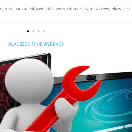
kiem twardym zaledwie kilka tygodni przed egzaminami Level A z dwoma 
 weekend - i odzyskał pliki przed zainstalowaniem nowego dysku twarde
DLACZEGO MNIE WYBRAĆ?