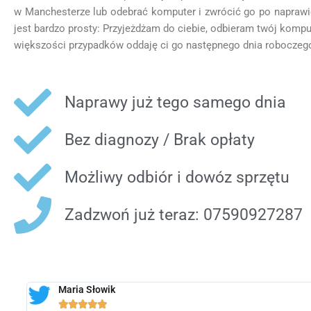
w Manchesterze lub odebrać komputer i zwrócić go po naprawi
jest bardzo prosty: Przyjeżdżam do ciebie, odbieram twój komput
większości przypadków oddaję ci go następnego dnia roboczeg
Naprawy już tego samego dnia
Bez diagnozy / Brak opłaty
Możliwy odbiór i dowóz sprzętu
Zadzwoń już teraz: 07590927287
Marian Pasęka




