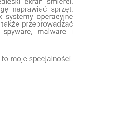
bieski ekran śmierci,
ogę naprawiać sprzęt,
k systemy operacyjne
 także przeprowadzać
 spyware, malware i
to moje specjalności.