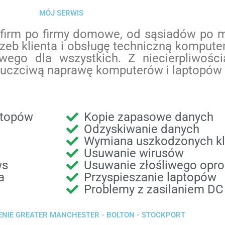
MÓJ SERWIS
h firm po firmy domowe, od sąsiadów po 
zeb klienta i obsługę techniczną kompute
ego dla wszystkich. Z niecierpliwośc
i uczciwą naprawę komputerów i laptopów 
ptopów
Kopie zapasowe danych
Odzyskiwanie danych
Wymiana uszkodzonych kl
Usuwanie wirusów
ws
Usuwanie złośliwego opr
a
Przyspieszanie laptopów
Problemy z zasilaniem D
ENIE GREATER MANCHESTER - BOLTON - STOCKPORT