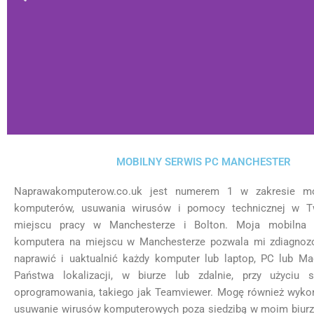
MOBILNY SERWIS PC MANCHESTER
Naprawakomputerow.co.uk jest numerem 1 w zakresie mo
Ważna i
komputerów, usuwania wirusów i pomocy technicznej w 
miejscu pracy w Manchesterze i Bolton. Moja mobilna 
komputera na miejscu w Manchesterze pozwala mi zdiagnozo
W zamian uruchomiliśmy
rozwiąza
naprawić i uaktualnić każdy komputer lub laptop, PC lub M
Państwa lokalizacji, w biurze lub zdalnie, przy użyciu sp
oprogramowania, takiego jak Teamviewer. Mogę również wyko
usuwanie wirusów komputerowych poza siedzibą w moim biurze