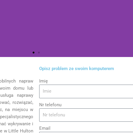
Opisz problem ze swoim komputerem
bilnych napraw
Imię
nformacja dla klientów
Twoim domu lub
usługa naprawy
wać, rozwiązać,
 serwis zdalny pulpit, dzięki któremu możemy zdalnie
Nr telefonu
ć problemy software naszych klientów.
ac, na miejscu w
ecjalistycznego
nać wykrywanie i
Email
 w Little Hulton