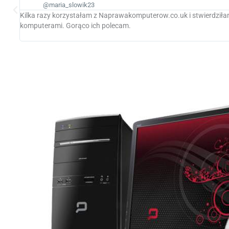
@marianpaseka11
Seb był fantastyczny. Mieliśmy nagły problem z uszkodzonym dys
zostały jeszcze skopiowane. Seb przyjechał tego samego dnia - w
doskonale. Spokojnie mogę go bardzo zarekomendować.