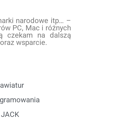
marki narodowe itp… –
rów PC, Mac i różnych
ią czekam na dalszą
oraz wsparcie.
awiatur
ogramowania
C JACK