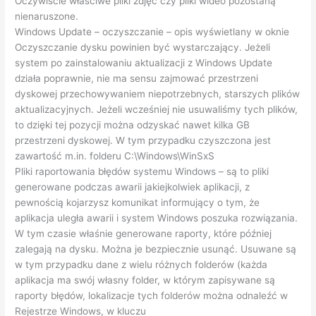
Oczywiście właściwe pliki zdjęć czy pliki wideo pozostaną
nienaruszone.
Windows Update – oczyszczanie – opis wyświetlany w oknie
Oczyszczanie dysku powinien być wystarczający. Jeżeli
system po zainstalowaniu aktualizacji z Windows Update
działa poprawnie, nie ma sensu zajmować przestrzeni
dyskowej przechowywaniem niepotrzebnych, starszych plików
aktualizacyjnych. Jeżeli wcześniej nie usuwaliśmy tych plików,
to dzięki tej pozycji można odzyskać nawet kilka GB
przestrzeni dyskowej. W tym przypadku czyszczona jest
zawartość m.in. folderu C:\Windows\WinSxS
Pliki raportowania błędów systemu Windows – są to pliki
generowane podczas awarii jakiejkolwiek aplikacji, z
pewnością kojarzysz komunikat informujący o tym, że
aplikacja uległa awarii i system Windows poszuka rozwiązania.
W tym czasie właśnie generowane raporty, które później
zalegają na dysku. Można je bezpiecznie usunąć. Usuwane są
w tym przypadku dane z wielu różnych folderów (każda
aplikacja ma swój własny folder, w którym zapisywane są
raporty błędów, lokalizacje tych folderów można odnaleźć w
Rejestrze Windows, w kluczu