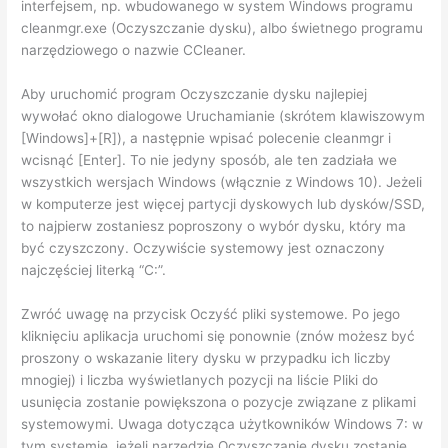
interfejsem, np. wbudowanego w system Windows programu
cleanmgr.exe (Oczyszczanie dysku), albo świetnego programu
narzędziowego o nazwie CCleaner.
Aby uruchomić program Oczyszczanie dysku najlepiej
wywołać okno dialogowe Uruchamianie (skrótem klawiszowym
[Windows]+[R]), a następnie wpisać polecenie cleanmgr i
wcisnąć [Enter]. To nie jedyny sposób, ale ten zadziała we
wszystkich wersjach Windows (włącznie z Windows 10). Jeżeli
w komputerze jest więcej partycji dyskowych lub dysków/SSD,
to najpierw zostaniesz poproszony o wybór dysku, który ma
być czyszczony. Oczywiście systemowy jest oznaczony
najczęściej literką “C:”.
Zwróć uwagę na przycisk Oczyść pliki systemowe. Po jego
kliknięciu aplikacja uruchomi się ponownie (znów możesz być
proszony o wskazanie litery dysku w przypadku ich liczby
mnogiej) i liczba wyświetlanych pozycji na liście Pliki do
usunięcia zostanie powiększona o pozycje związane z plikami
systemowymi. Uwaga dotycząca użytkowników Windows 7: w
tym systemie, jeżeli narzędzie Oczyszczanie dysku zostanie