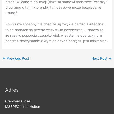
przez CCleanera aplikacji (baza ta stanowi podstawę “wiedzy”
programu o tym, które pliki tymczasowe może bezpiecznie
usunąć).
Powyższe sposoby nie dość że są zwykle bardzo skuteczne,
to na dodatek są przede wszystkim bezpieczne. Oznacza to,
że ryzyko popsucia czegokolwiek w systemie operacyjnym
poprzez skorzystanie z wymienionych narzędzi jest minimalne.
←
Previous Post
Next Post
→
Adres
Cranham Close
M389FG Little Hulton