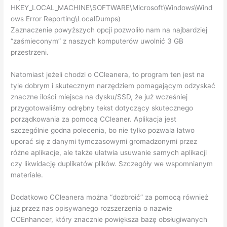
HKEY_LOCAL_MACHINE\SOFTWARE\Microsoft\Windows\Wind
ows Error Reporting\LocalDumps)
Zaznaczenie powyższych opcji pozwoliło nam na najbardziej
“zaśmieconym” z naszych komputerów uwolnić 3 GB
przestrzeni.
Natomiast jeżeli chodzi o CCleanera, to program ten jest na
tyle dobrym i skutecznym narzędziem pomagającym odzyskać
znaczne ilości miejsca na dysku/SSD, że już wcześniej
przygotowaliśmy odrębny tekst dotyczący skutecznego
porządkowania za pomocą CCleaner. Aplikacja jest
szczególnie godna polecenia, bo nie tylko pozwala łatwo
uporać się z danymi tymczasowymi gromadzonymi przez
różne aplikacje, ale także ułatwia usuwanie samych aplikacji
czy likwidację duplikatów plików. Szczegóły we wspomnianym
materiale.
Dodatkowo CCleanera można “dozbroić” za pomocą również
już przez nas opisywanego rozszerzenia o nazwie
CCEnhancer, który znacznie powiększa bazę obsługiwanych