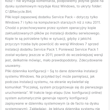
Kosz – nie wymaga komentarza, podpowiemy jedynie gdzie na
dysku systemowym rezyduje Kosz Windows, to ukryty folder:
C:\$Recycle.Bin\
Pliki kopii zapasowej dodatku Service Pack – dotyczy tylko
Windows 7 i tylko na komputerach starszych niż z roku 2011.
Chodzi o przechowywane przez system operacyjny kopie
zaktualizowanych plików po instalacji dodatku serwisowego.
Kopie te są potrzebne tylko w sytuacji, gdyby z jakichś
przyczyn trzeba było powrócić do wersji Windows 7 sprzed
instalacji dodatku Service Pack 1. Ponieważ Service Pack 1
został wydany jeszcze w 2011, powrót do wcześniejszej wersji
jest, delikatnie mówiąc, mało prawdopodobny. Zdecydowanie
usuwamy.
Pliki dziennika konfiguracji – Są to dane dziennika instalacji
systemu Windows. Na przykład być może pamiętasz, jak
podczas instalacji systemu, na ekranie wyświetlał się
komunikat “Poczekaj, system przygotowuje się do pierwszego
uruchomienia”. W trakcie tego etapu (tzw. konfiguracji online)
system automatycznie generuje raporty konfiguracji
zapisywane w dzienniku systemowym (a de facto na dysku
systemowym). Zakładając, że lektura dziennika systemu nie