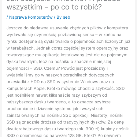
wszystkim – po co to robić?
/
Naprawa komputerów
/ By
seb
Jeszcze do niedawna usuwanie zbędnych plików z komputera
wydawało się czynnością pozbawioną sensu – w końcu na
rynku dostępne są dyski twarde o pojemnościach liczonych już
w terabajtach. Jednak coraz częściej system operacyjny oraz
towarzyszące mu aplikacje instalowany jest nie na pojemnym
dysku twardym, lecz na nośniku o znacznie mniejszej
pojemnosci – SSD. Czemu? Powód jest prozaiczny i
wyjaśnialiśmy go w naszych poradnikach dotyczących
przesiadki z HDD na SSD w systemie Windows oraz na
komputerach Apple. Krótko mówiąc chodzi o szybkość. SSD
jest nośnikiem nawet kilkanaście razy szybszym od
najszybszego dysku twardego, a to oznacza szybsze
uruchamianie i działanie systemu jak i wszystkich
zainstalowanych na nośniku SSD aplikacji. Niestety, nośniki
SSD są znacznie droższe od tradycyjnych dysków. Za cenę
dwuterabajtowego dysku twardego (ok. 300 zł) kupimy nośnik
SSD o pojemności co najwyżej 128 GB. Efekt? Po pewnym