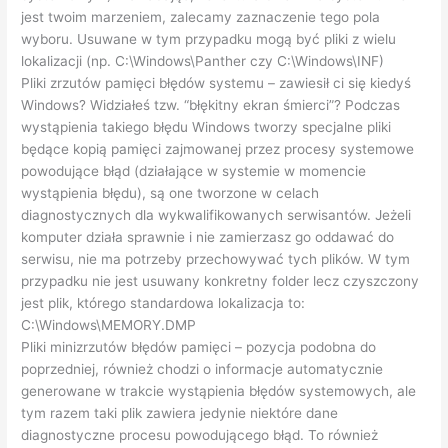
jest twoim marzeniem, zalecamy zaznaczenie tego pola
wyboru. Usuwane w tym przypadku mogą być pliki z wielu
lokalizacji (np. C:\Windows\Panther czy C:\Windows\INF)
Pliki zrzutów pamięci błędów systemu – zawiesił ci się kiedyś
Windows? Widziałeś tzw. “błękitny ekran śmierci”? Podczas
wystąpienia takiego błędu Windows tworzy specjalne pliki
będące kopią pamięci zajmowanej przez procesy systemowe
powodujące błąd (działające w systemie w momencie
wystąpienia błędu), są one tworzone w celach
diagnostycznych dla wykwalifikowanych serwisantów. Jeżeli
komputer działa sprawnie i nie zamierzasz go oddawać do
serwisu, nie ma potrzeby przechowywać tych plików. W tym
przypadku nie jest usuwany konkretny folder lecz czyszczony
jest plik, którego standardowa lokalizacja to:
C:\Windows\MEMORY.DMP
Pliki minizrzutów błędów pamięci – pozycja podobna do
poprzedniej, również chodzi o informacje automatycznie
generowane w trakcie wystąpienia błędów systemowych, ale
tym razem taki plik zawiera jedynie niektóre dane
diagnostyczne procesu powodującego błąd. To również