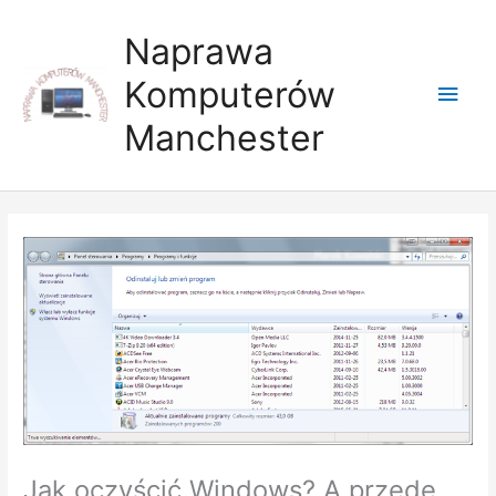
Skip
Main
to
Naprawa
content
Men
Komputerów
Manchester
Jak oczyścić Windows? A przede