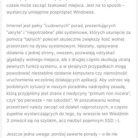
czasie może zacząć brakować miejsca. Jest na to sposób –
wystarczy umiejętnie posprzątać Windowsa.
Internet jest pełny “cudownych” porad, prezentujących
“ukryte” i “niepotrzebne” pliki systemowe, których usunięcie za
pomocą “tajnych” poleceń skutecznie zwiększy ilość wolnej
przestrzeni na dysku systemowym. Niestety, opisywane
działania z jednej strony, owszem, pozwalają odzyskać
gigabajty wolnego miejsca, ale z drugiej często skutkują utratą
pewnych funkcji systemu, a w skrajnych przypadkach mogą
powodować niestabilne działanie komputera czy niemożność
uruchomienia wcześniej działających aplikacji. Aby ustrzec się
podobnych sytuacji w naszym poradniku nadrzędną zasadą,
którą przyjęliśmy jest znane z medycyny “primum non nocere”,
czyli “po pierwsze – nie szkodzić”. W poszukiwaniu wolnej
przestrzeni należy zacząć od działań najprostszych, a często
zupełnie wystarczających do tego, by wreszcie ten Wiedźmin
3 zmieścił się na szybkim, acz niezbyt pojemnym SSD
;-).
Jeszcze jedna uwaga: poniżej zawarte porady – o ile nie