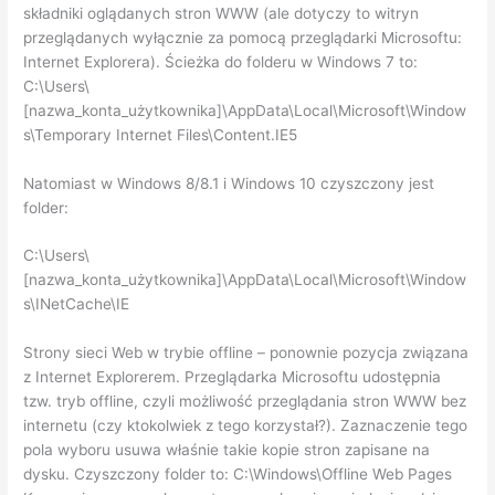
składniki oglądanych stron WWW (ale dotyczy to witryn
przeglądanych wyłącznie za pomocą przeglądarki Microsoftu:
Internet Explorera). Ścieżka do folderu w Windows 7 to:
C:\Users\
[nazwa_konta_użytkownika]\AppData\Local\Microsoft\Window
s\Temporary Internet Files\Content.IE5
Natomiast w Windows 8/8.1 i Windows 10 czyszczony jest
folder:
C:\Users\
[nazwa_konta_użytkownika]\AppData\Local\Microsoft\Window
s\INetCache\IE
Strony sieci Web w trybie offline – ponownie pozycja związana
z Internet Explorerem. Przeglądarka Microsoftu udostępnia
tzw. tryb offline, czyli możliwość przeglądania stron WWW bez
internetu (czy ktokolwiek z tego korzystał?). Zaznaczenie tego
pola wyboru usuwa właśnie takie kopie stron zapisane na
dysku. Czyszczony folder to: C:\Windows\Offline Web Pages