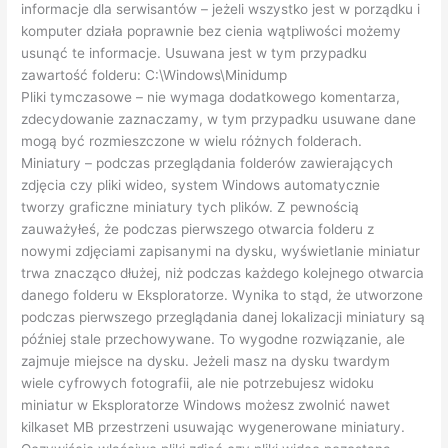
informacje dla serwisantów – jeżeli wszystko jest w porządku i
komputer działa poprawnie bez cienia wątpliwości możemy
usunąć te informacje. Usuwana jest w tym przypadku
zawartość folderu: C:\Windows\Minidump
Pliki tymczasowe – nie wymaga dodatkowego komentarza,
zdecydowanie zaznaczamy, w tym przypadku usuwane dane
mogą być rozmieszczone w wielu różnych folderach.
Miniatury – podczas przeglądania folderów zawierających
zdjęcia czy pliki wideo, system Windows automatycznie
tworzy graficzne miniatury tych plików. Z pewnością
zauważyłeś, że podczas pierwszego otwarcia folderu z
nowymi zdjęciami zapisanymi na dysku, wyświetlanie miniatur
trwa znacząco dłużej, niż podczas każdego kolejnego otwarcia
danego folderu w Eksploratorze. Wynika to stąd, że utworzone
podczas pierwszego przeglądania danej lokalizacji miniatury są
później stale przechowywane. To wygodne rozwiązanie, ale
zajmuje miejsce na dysku. Jeżeli masz na dysku twardym
wiele cyfrowych fotografii, ale nie potrzebujesz widoku
miniatur w Eksploratorze Windows możesz zwolnić nawet
kilkaset MB przestrzeni usuwając wygenerowane miniatury.