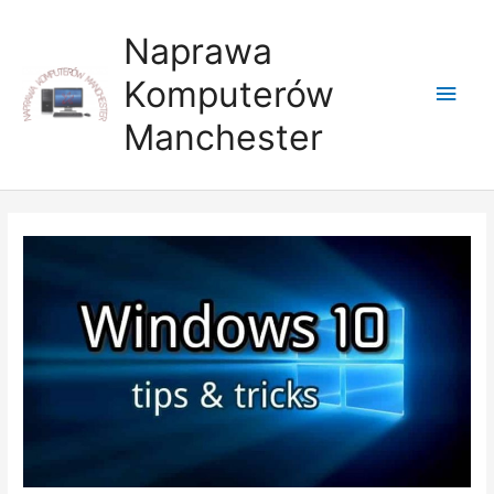
Skip
Main
to
Naprawa
content
Men
Komputerów
Manchester