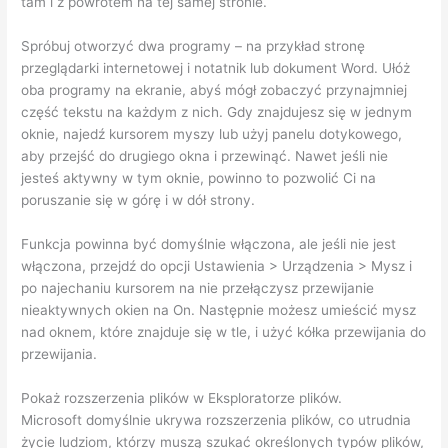
tam i z powrotem na tej samej stronie.
Spróbuj otworzyć dwa programy – na przykład stronę
przeglądarki internetowej i notatnik lub dokument Word. Ułóż
oba programy na ekranie, abyś mógł zobaczyć przynajmniej
część tekstu na każdym z nich. Gdy znajdujesz się w jednym
oknie, najedź kursorem myszy lub użyj panelu dotykowego,
aby przejść do drugiego okna i przewinąć. Nawet jeśli nie
jesteś aktywny w tym oknie, powinno to pozwolić Ci na
poruszanie się w górę i w dół strony.
Funkcja powinna być domyślnie włączona, ale jeśli nie jest
włączona, przejdź do opcji Ustawienia > Urządzenia > Mysz i
po najechaniu kursorem na nie przełączysz przewijanie
nieaktywnych okien na On. Następnie możesz umieścić mysz
nad oknem, które znajduje się w tle, i użyć kółka przewijania do
przewijania.
Pokaż rozszerzenia plików w Eksploratorze plików.
Microsoft domyślnie ukrywa rozszerzenia plików, co utrudnia
życie ludziom, którzy muszą szukać określonych typów plików,