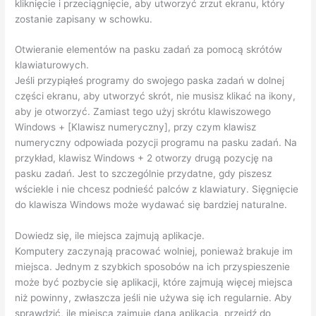
kliknięcie i przeciągnięcie, aby utworzyć zrzut ekranu, który
zostanie zapisany w schowku.
Otwieranie elementów na pasku zadań za pomocą skrótów
klawiaturowych.
Jeśli przypiąłeś programy do swojego paska zadań w dolnej
części ekranu, aby utworzyć skrót, nie musisz klikać na ikony,
aby je otworzyć. Zamiast tego użyj skrótu klawiszowego
Windows + [Klawisz numeryczny], przy czym klawisz
numeryczny odpowiada pozycji programu na pasku zadań. Na
przykład, klawisz Windows + 2 otworzy drugą pozycję na
pasku zadań. Jest to szczególnie przydatne, gdy piszesz
wściekle i nie chcesz podnieść palców z klawiatury. Sięgnięcie
do klawisza Windows może wydawać się bardziej naturalne.
Dowiedz się, ile miejsca zajmują aplikacje.
Komputery zaczynają pracować wolniej, ponieważ brakuje im
miejsca. Jednym z szybkich sposobów na ich przyspieszenie
może być pozbycie się aplikacji, które zajmują więcej miejsca
niż powinny, zwłaszcza jeśli nie używa się ich regularnie. Aby
sprawdzić, ile miejsca zajmuje dana aplikacja, przejdź do